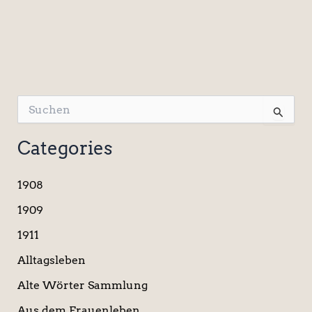
S
u
c
Categories
h
e
n
1908
n
a
1909
c
1911
h
:
Alltagsleben
Alte Wörter Sammlung
Aus dem Frauenleben