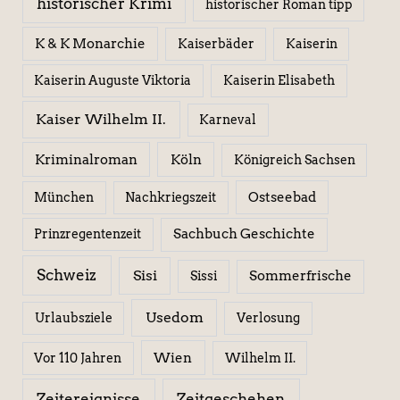
historischer Krimi
historischer Roman tipp
K & K Monarchie
Kaiserbäder
Kaiserin
Kaiserin Elisabeth
Kaiserin Auguste Viktoria
Kaiser Wilhelm II.
Karneval
Kriminalroman
Köln
Königreich Sachsen
Ostseebad
München
Nachkriegszeit
Sachbuch Geschichte
Prinzregentenzeit
Schweiz
Sisi
Sissi
Sommerfrische
Usedom
Urlaubsziele
Verlosung
Wien
Wilhelm II.
Vor 110 Jahren
Zeitereignisse
Zeitgeschehen