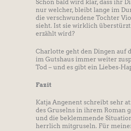
Schon bald wird klar, dass ihr D
nur welcher, bleibt lange im Dun
die verschwundene Tochter Viol
sieht. Ist sie wirklich überstü
erzählt wird?​
Charlotte geht den Dingen auf 
im Gutshaus immer weiter zusp
Tod – und es gibt ein Liebes‑Hap
Fazit
Katja Angenent schreibt sehr at
des Gruselns in ihrem Roman ge
und die beklemmende Situation
herrlich mitgruseln. Für meine