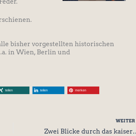
Feder.
erschienen.
alle bisher vorgestellten historischen
a. in Wien, Berlin und
teilen
teilen
merken
WEITE
Zwei Blicke durch das kaiserliche Schlüsselloch: Die „kapriziöse“ 