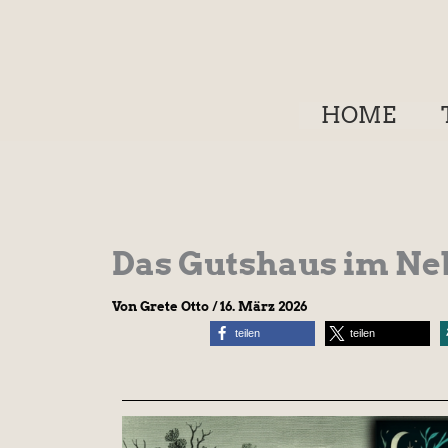
Zum
Inhalt
springen
HOME
Das Gutshaus im Neb
Von
Grete Otto
/
16. März 2026
teilen
teilen