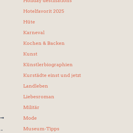
Holiday destinations
Hotelfavorit 2025
Hüte
Karneval
Kochen & Backen
Kunst
Künstlerbiographien
Kurstädte einst und jetzt
Landleben
Liebesroman
Militär
Mode
R
Kaiserin Sisi und die „tugendsame“ Kaiserin Auguste Viktoria.
Museum-Tipps