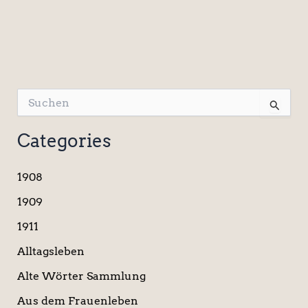
S
u
c
Categories
h
e
n
1908
n
a
1909
c
1911
h
:
Alltagsleben
Alte Wörter Sammlung
Aus dem Frauenleben