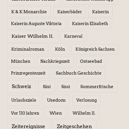
K & K Monarchie
Kaiserbäder
Kaiserin
Kaiserin Elisabeth
Kaiserin Auguste Viktoria
Kaiser Wilhelm II.
Karneval
Kriminalroman
Köln
Königreich Sachsen
Ostseebad
München
Nachkriegszeit
Sachbuch Geschichte
Prinzregentenzeit
Schweiz
Sisi
Sissi
Sommerfrische
Usedom
Urlaubsziele
Verlosung
Wien
Wilhelm II.
Vor 110 Jahren
Zeitereignisse
Zeitgeschehen