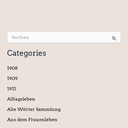
S
u
c
Categories
h
e
n
1908
n
a
1909
c
1911
h
:
Alltagsleben
Alte Wörter Sammlung
Aus dem Frauenleben