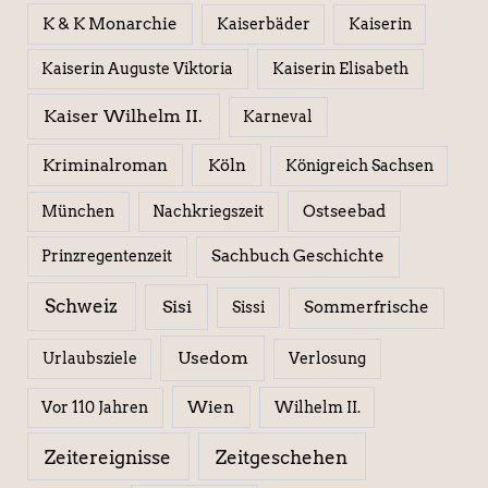
K & K Monarchie
Kaiserbäder
Kaiserin
Kaiserin Elisabeth
Kaiserin Auguste Viktoria
Kaiser Wilhelm II.
Karneval
Kriminalroman
Köln
Königreich Sachsen
Ostseebad
München
Nachkriegszeit
Sachbuch Geschichte
Prinzregentenzeit
Schweiz
Sisi
Sissi
Sommerfrische
Usedom
Urlaubsziele
Verlosung
Wien
Wilhelm II.
Vor 110 Jahren
Zeitereignisse
Zeitgeschehen