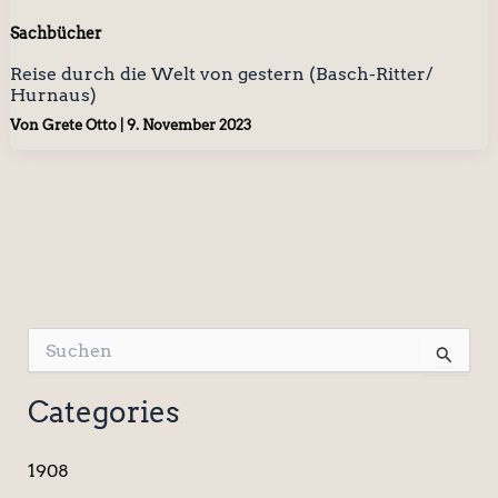
Sachbücher
Reise durch die Welt von gestern (Basch-Ritter/
Hurnaus)
Von
Grete Otto
|
9. November 2023
S
u
c
Categories
h
e
n
1908
n