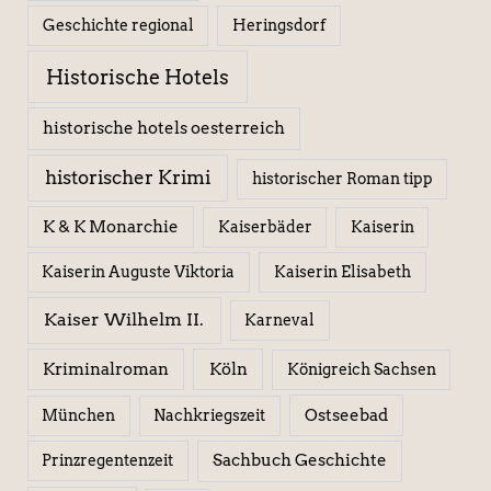
Geschichte regional
Heringsdorf
Historische Hotels
historische hotels oesterreich
historischer Krimi
historischer Roman tipp
K & K Monarchie
Kaiserbäder
Kaiserin
Kaiserin Elisabeth
Kaiserin Auguste Viktoria
Kaiser Wilhelm II.
Karneval
Kriminalroman
Köln
Königreich Sachsen
Ostseebad
München
Nachkriegszeit
Sachbuch Geschichte
Prinzregentenzeit