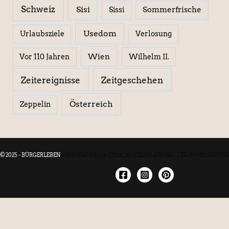
Schweiz
Sisi
Sissi
Sommerfrische
Usedom
Urlaubsziele
Verlosung
Wien
Wilhelm II.
Vor 110 Jahren
Zeitereignisse
Zeitgeschehen
Österreich
Zeppelin
© 2025 - BÜRGERLEBEN
|
IMPRESSUM
|
DATENSCHUTZERKLÄRUNG
|
TEILNAHMEBEDIN