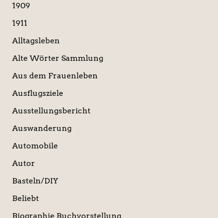
a
1909
c
1911
h
:
Alltagsleben
Alte Wörter Sammlung
Aus dem Frauenleben
Ausflugsziele
Ausstellungsbericht
Auswanderung
Automobile
Autor
Basteln/DIY
Beliebt
Biographie Buchvorstellung