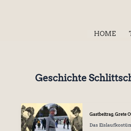
Zum
Inhalt
springen
HOME
Geschichte Schlitts
,
Gastbeitrag
Grete O
Das Eislaufkostü