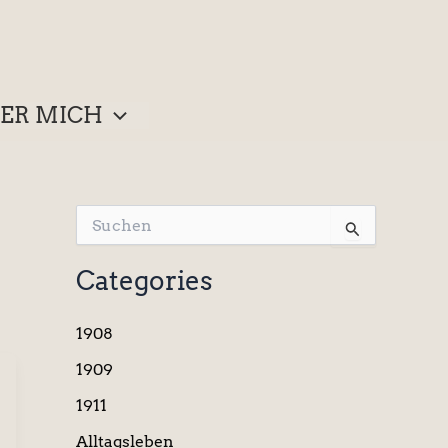
ER MICH
S
u
c
Categories
h
e
n
1908
n
a
1909
c
1911
h
:
Alltagsleben