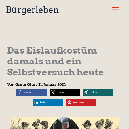
Zum
Bürgerleben
Inhalt
springen
Das Eislaufkostüm
damals und ein
Selbstversuch heute
Von
Grete Otto
/
31. Januar 2024
teilen
teilen
teilen
teilen
merken