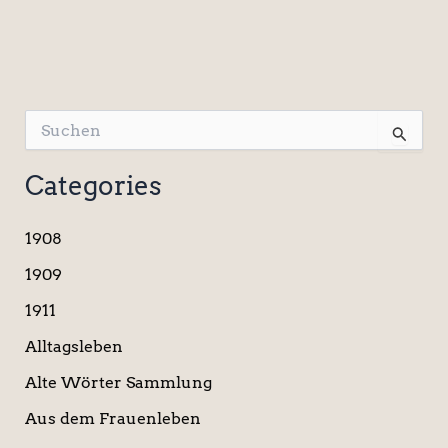
S
u
c
Categories
h
e
n
1908
n
a
1909
c
1911
h
:
Alltagsleben
Alte Wörter Sammlung
Aus dem Frauenleben