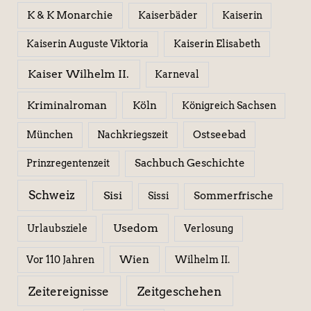
K & K Monarchie
Kaiserbäder
Kaiserin
Kaiserin Elisabeth
Kaiserin Auguste Viktoria
Kaiser Wilhelm II.
Karneval
Kriminalroman
Köln
Königreich Sachsen
Ostseebad
München
Nachkriegszeit
Sachbuch Geschichte
Prinzregentenzeit
Schweiz
Sisi
Sissi
Sommerfrische
Usedom
Urlaubsziele
Verlosung
Wien
Wilhelm II.
Vor 110 Jahren
Zeitereignisse
Zeitgeschehen