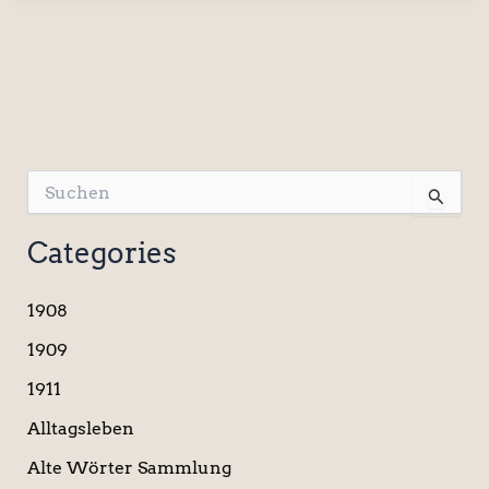
S
u
c
Categories
h
e
n
1908
n
a
1909
c
1911
h
:
Alltagsleben
Alte Wörter Sammlung