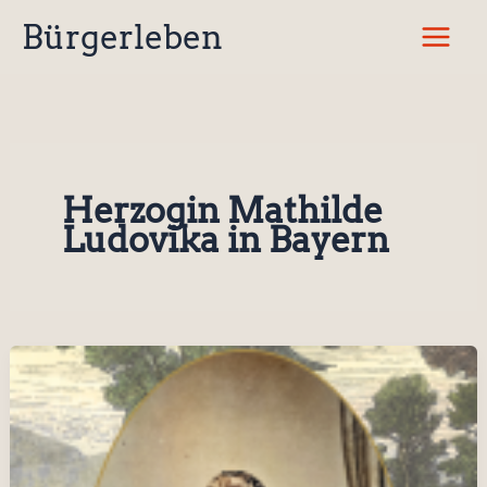
Zum
Bürgerleben
Inhalt
springen
Herzogin Mathilde
Ludovika in Bayern