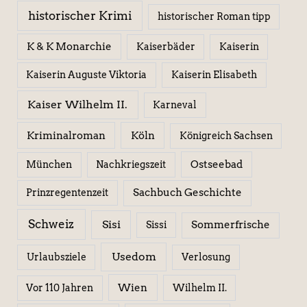
historischer Krimi
historischer Roman tipp
K & K Monarchie
Kaiserbäder
Kaiserin
Kaiserin Elisabeth
Kaiserin Auguste Viktoria
Kaiser Wilhelm II.
Karneval
Kriminalroman
Köln
Königreich Sachsen
Ostseebad
München
Nachkriegszeit
Sachbuch Geschichte
Prinzregentenzeit
Schweiz
Sisi
Sissi
Sommerfrische
Usedom
Urlaubsziele
Verlosung
Wien
Wilhelm II.
Vor 110 Jahren