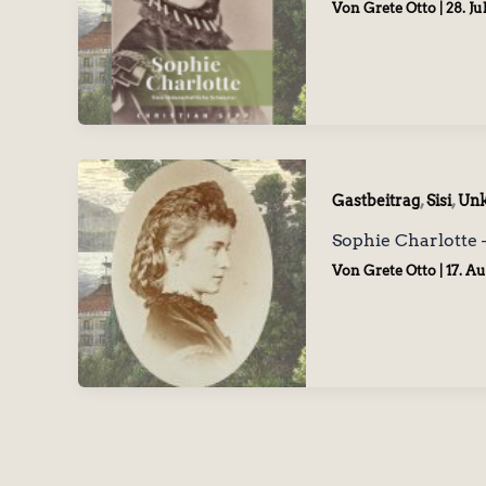
Von
Grete Otto
|
28. Ju
,
,
Gastbeitrag
Sisi
Unk
Sophie Charlotte 
Von
Grete Otto
|
17. A