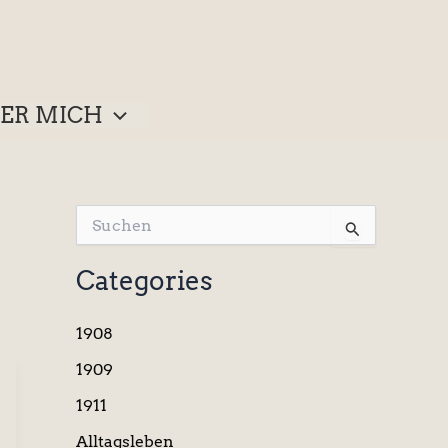
ER MICH
S
u
c
Categories
h
e
n
1908
n
a
1909
c
1911
h
:
Alltagsleben