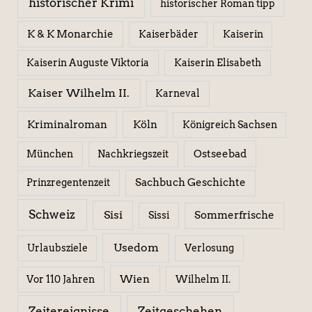
historischer Krimi
historischer Roman tipp
K & K Monarchie
Kaiserbäder
Kaiserin
Kaiserin Elisabeth
Kaiserin Auguste Viktoria
Kaiser Wilhelm II.
Karneval
Kriminalroman
Köln
Königreich Sachsen
Ostseebad
München
Nachkriegszeit
Sachbuch Geschichte
Prinzregentenzeit
Schweiz
Sisi
Sissi
Sommerfrische
Usedom
Urlaubsziele
Verlosung
Wien
Wilhelm II.
Vor 110 Jahren
Zeitereignisse
Zeitgeschehen