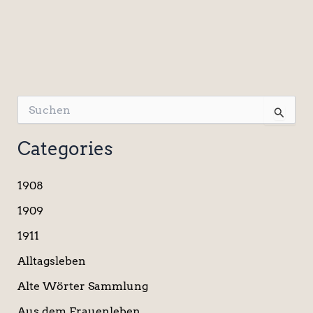
S
u
c
Categories
h
e
n
1908
n
a
1909
c
1911
h
:
Alltagsleben
Alte Wörter Sammlung
Aus dem Frauenleben