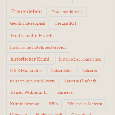
Frauenleben
Frauenwahlrecht
Geschichte regional
Heringsdorf
Historische Hotels
historische hotels oesterreich
historischer Krimi
historischer Roman tipp
K & K Monarchie
Kaiserbäder
Kaiserin
Kaiserin Elisabeth
Kaiserin Auguste Viktoria
Kaiser Wilhelm II.
Karneval
Kriminalroman
Köln
Königreich Sachsen
Ostseebad
München
Nachkriegszeit