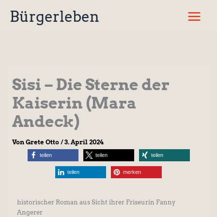
Zum
Bürgerleben
Inhalt
springen
Sisi – Die Sterne der
Kaiserin (Mara
Andeck)
Von
Grete Otto
/
3. April 2024
teilen
teilen
teilen
teilen
merken
historischer Roman aus Sicht ihrer Friseurin Fanny
Angerer