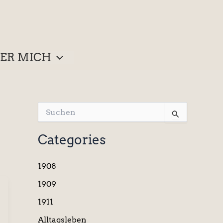
ER MICH
S
u
c
Categories
h
e
n
1908
n
a
1909
c
1911
h
:
Alltagsleben