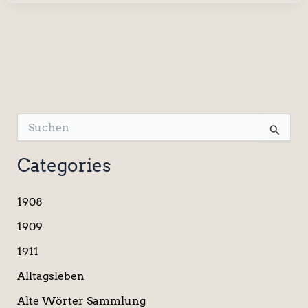
S
u
c
Categories
h
e
n
1908
n
a
1909
c
1911
h
:
Alltagsleben
Alte Wörter Sammlung