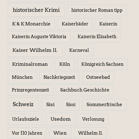
historischer Krimi
historischer Roman tipp
K & K Monarchie
Kaiserbäder
Kaiserin
Kaiserin Elisabeth
Kaiserin Auguste Viktoria
Kaiser Wilhelm II.
Karneval
Kriminalroman
Köln
Königreich Sachsen
Ostseebad
München
Nachkriegszeit
Sachbuch Geschichte
Prinzregentenzeit
Schweiz
Sisi
Sissi
Sommerfrische
Usedom
Urlaubsziele
Verlosung
Wien
Wilhelm II.
Vor 110 Jahren