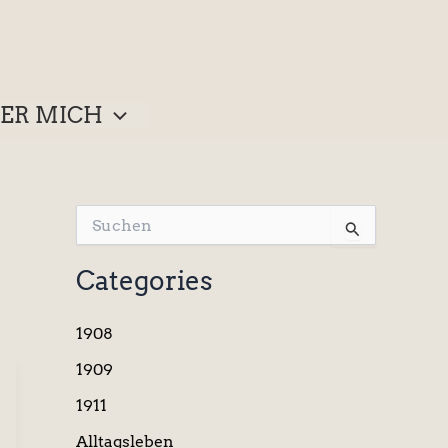
ER MICH
S
u
c
Categories
h
e
n
1908
n
a
1909
c
1911
h
:
Alltagsleben