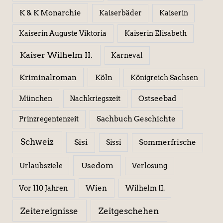
K & K Monarchie
Kaiserbäder
Kaiserin
Kaiserin Elisabeth
Kaiserin Auguste Viktoria
Kaiser Wilhelm II.
Karneval
Kriminalroman
Köln
Königreich Sachsen
Ostseebad
München
Nachkriegszeit
Sachbuch Geschichte
Prinzregentenzeit
Schweiz
Sisi
Sissi
Sommerfrische
Usedom
Urlaubsziele
Verlosung
Wien
Wilhelm II.
Vor 110 Jahren
Zeitereignisse
Zeitgeschehen