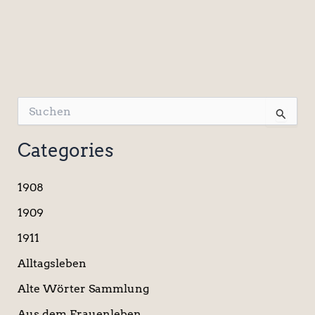
S
u
c
Categories
h
e
n
1908
n
a
1909
c
1911
h
:
Alltagsleben
Alte Wörter Sammlung
Aus dem Frauenleben