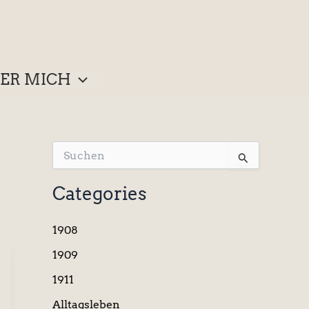
ER MICH
S
u
c
Categories
h
e
n
1908
n
a
1909
c
1911
h
:
Alltagsleben