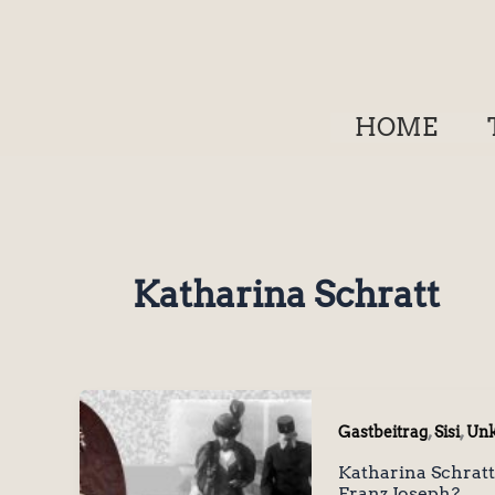
Zum
Inhalt
springen
HOME
Katharina Schratt
,
,
Gastbeitrag
Sisi
Unk
Katharina Schratt
Franz Joseph?