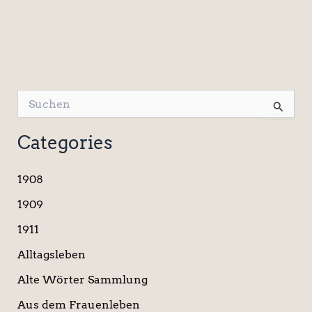
S
u
c
Categories
h
e
n
1908
n
a
1909
c
1911
h
:
Alltagsleben
Alte Wörter Sammlung
Aus dem Frauenleben