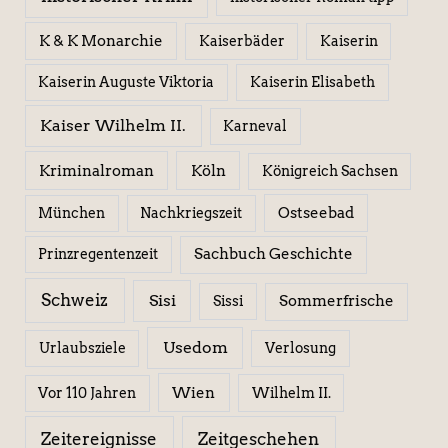
K & K Monarchie
Kaiserbäder
Kaiserin
Kaiserin Elisabeth
Kaiserin Auguste Viktoria
Kaiser Wilhelm II.
Karneval
Kriminalroman
Köln
Königreich Sachsen
Ostseebad
München
Nachkriegszeit
Sachbuch Geschichte
Prinzregentenzeit
Schweiz
Sisi
Sissi
Sommerfrische
Usedom
Urlaubsziele
Verlosung
Wien
Wilhelm II.
Vor 110 Jahren
Zeitereignisse
Zeitgeschehen