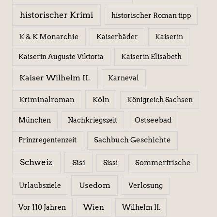
historischer Krimi
historischer Roman tipp
K & K Monarchie
Kaiserbäder
Kaiserin
Kaiserin Elisabeth
Kaiserin Auguste Viktoria
Kaiser Wilhelm II.
Karneval
Kriminalroman
Köln
Königreich Sachsen
Ostseebad
München
Nachkriegszeit
Sachbuch Geschichte
Prinzregentenzeit
Schweiz
Sisi
Sissi
Sommerfrische
Usedom
Urlaubsziele
Verlosung
Wien
Wilhelm II.
Vor 110 Jahren