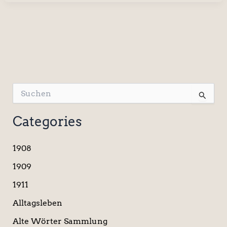
S
u
c
Categories
h
e
n
1908
n
a
1909
c
1911
h
:
Alltagsleben
Alte Wörter Sammlung