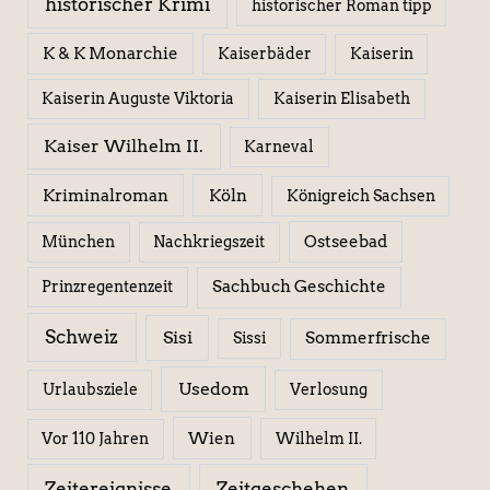
historischer Krimi
historischer Roman tipp
K & K Monarchie
Kaiserbäder
Kaiserin
Kaiserin Elisabeth
Kaiserin Auguste Viktoria
Kaiser Wilhelm II.
Karneval
Kriminalroman
Köln
Königreich Sachsen
Ostseebad
München
Nachkriegszeit
Sachbuch Geschichte
Prinzregentenzeit
Schweiz
Sisi
Sissi
Sommerfrische
Usedom
Urlaubsziele
Verlosung
Wien
Wilhelm II.
Vor 110 Jahren
Zeitereignisse
Zeitgeschehen