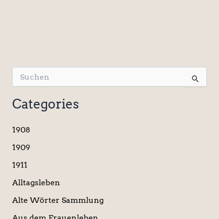
S
u
c
Categories
h
e
n
1908
n
a
1909
c
1911
h
:
Alltagsleben
Alte Wörter Sammlung
Aus dem Frauenleben