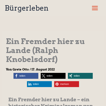
Zum
Bürgerleben
Inhalt
springen
Ein Fremder hier zu
Lande (Ralph
Knobelsdorf)
Von
Grete Otto
/
17. August 2022
teilen
teilen
teilen
teilen
merken
Ein Fremder hier zu Lande – ein
historischer Kriminalroman von