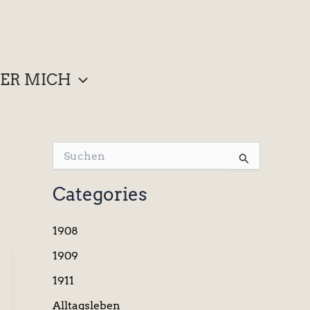
ER MICH
S
u
c
Categories
h
e
n
1908
n
a
1909
c
1911
h
:
Alltagsleben