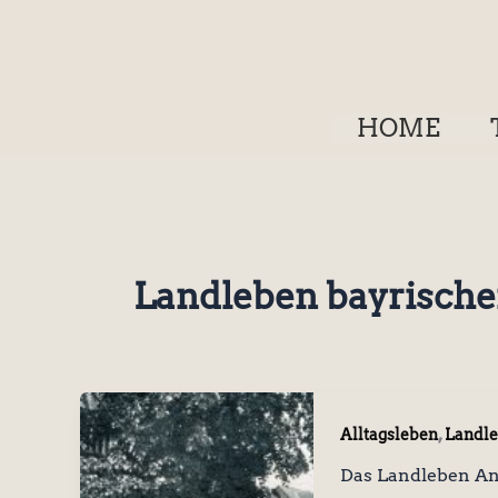
Zum
Inhalt
springen
HOME
Landleben bayrisch
,
Alltagsleben
Landl
Das Landleben An