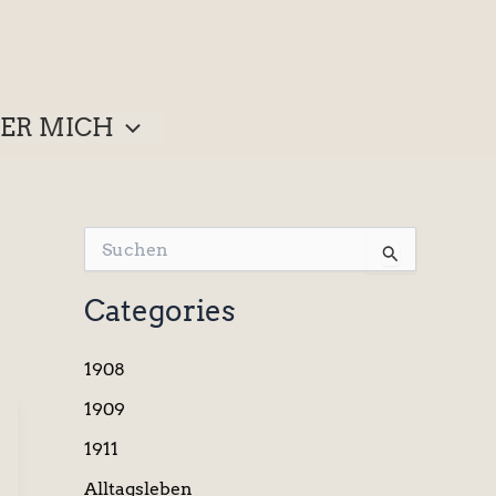
ER MICH
S
u
c
Categories
h
e
n
1908
n
a
1909
c
1911
h
:
Alltagsleben