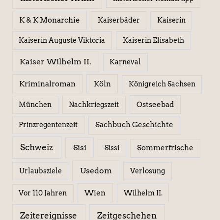
K & K Monarchie
Kaiserbäder
Kaiserin
Kaiserin Elisabeth
Kaiserin Auguste Viktoria
Kaiser Wilhelm II.
Karneval
Kriminalroman
Köln
Königreich Sachsen
Ostseebad
München
Nachkriegszeit
Sachbuch Geschichte
Prinzregentenzeit
Schweiz
Sisi
Sissi
Sommerfrische
Usedom
Urlaubsziele
Verlosung
Wien
Wilhelm II.
Vor 110 Jahren
Zeitereignisse
Zeitgeschehen