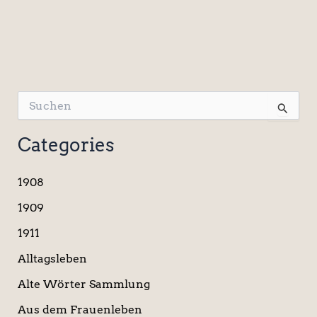
S
u
c
Categories
h
e
n
1908
n
a
1909
c
1911
h
:
Alltagsleben
Alte Wörter Sammlung
Aus dem Frauenleben