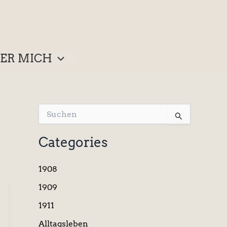
ER MICH
S
u
c
Categories
h
e
n
1908
n
a
1909
c
1911
h
:
Alltagsleben