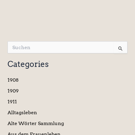
S
u
c
Categories
h
e
n
1908
n
a
1909
c
1911
h
:
Alltagsleben
Alte Wörter Sammlung
Aus dem Frauenleben