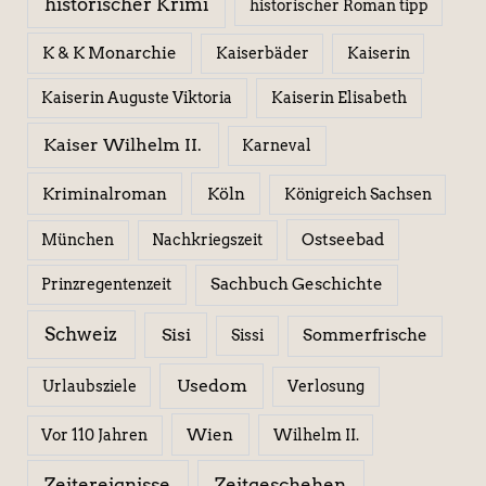
historischer Krimi
historischer Roman tipp
K & K Monarchie
Kaiserbäder
Kaiserin
Kaiserin Elisabeth
Kaiserin Auguste Viktoria
Kaiser Wilhelm II.
Karneval
Kriminalroman
Köln
Königreich Sachsen
Ostseebad
München
Nachkriegszeit
Sachbuch Geschichte
Prinzregentenzeit
Schweiz
Sisi
Sissi
Sommerfrische
Usedom
Urlaubsziele
Verlosung
Wien
Wilhelm II.
Vor 110 Jahren
Zeitereignisse
Zeitgeschehen