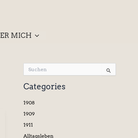
ER MICH
S
u
c
Categories
h
e
n
1908
n
a
1909
c
1911
h
:
Alltagsleben