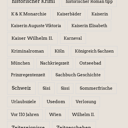
historischer Krimi
historischer Roman tipp
K & K Monarchie
Kaiserbäder
Kaiserin
Kaiserin Elisabeth
Kaiserin Auguste Viktoria
Kaiser Wilhelm II.
Karneval
Kriminalroman
Köln
Königreich Sachsen
Ostseebad
München
Nachkriegszeit
Sachbuch Geschichte
Prinzregentenzeit
Schweiz
Sisi
Sissi
Sommerfrische
Usedom
Urlaubsziele
Verlosung
Wien
Wilhelm II.
Vor 110 Jahren
Zeitereignisse
Zeitgeschehen