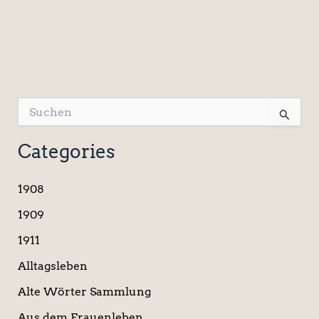
S
u
c
Categories
h
e
n
1908
n
a
1909
c
1911
h
:
Alltagsleben
Alte Wörter Sammlung
Aus dem Frauenleben