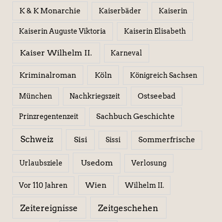
K & K Monarchie
Kaiserbäder
Kaiserin
Kaiserin Elisabeth
Kaiserin Auguste Viktoria
Kaiser Wilhelm II.
Karneval
Kriminalroman
Köln
Königreich Sachsen
Ostseebad
München
Nachkriegszeit
Sachbuch Geschichte
Prinzregentenzeit
Schweiz
Sisi
Sissi
Sommerfrische
Usedom
Urlaubsziele
Verlosung
Wien
Wilhelm II.
Vor 110 Jahren
Zeitereignisse
Zeitgeschehen