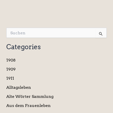
S
u
c
Categories
h
e
n
1908
n
a
1909
c
1911
h
:
Alltagsleben
Alte Wörter Sammlung
Aus dem Frauenleben