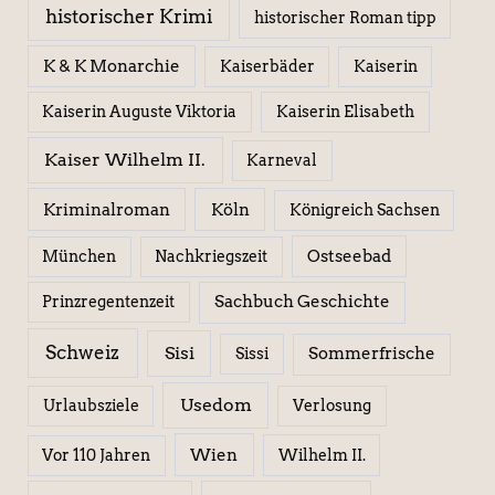
historischer Krimi
historischer Roman tipp
K & K Monarchie
Kaiserbäder
Kaiserin
Kaiserin Elisabeth
Kaiserin Auguste Viktoria
Kaiser Wilhelm II.
Karneval
Kriminalroman
Köln
Königreich Sachsen
Ostseebad
München
Nachkriegszeit
Sachbuch Geschichte
Prinzregentenzeit
Schweiz
Sisi
Sissi
Sommerfrische
Usedom
Urlaubsziele
Verlosung
Wien
Wilhelm II.
Vor 110 Jahren