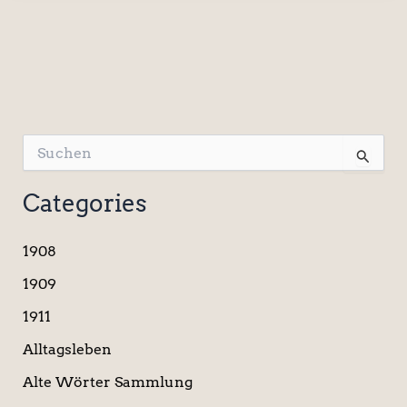
S
u
c
Categories
h
e
n
1908
n
a
1909
c
1911
h
:
Alltagsleben
Alte Wörter Sammlung