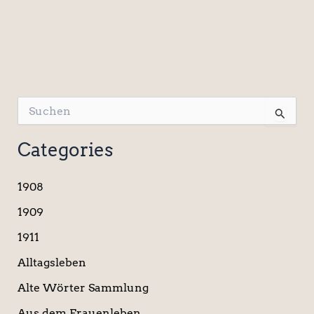
S
u
c
Categories
h
e
n
1908
n
a
1909
c
1911
h
:
Alltagsleben
Alte Wörter Sammlung
Aus dem Frauenleben