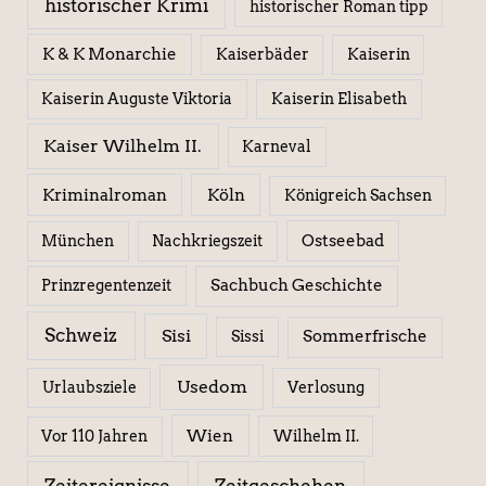
historischer Krimi
historischer Roman tipp
K & K Monarchie
Kaiserbäder
Kaiserin
Kaiserin Elisabeth
Kaiserin Auguste Viktoria
Kaiser Wilhelm II.
Karneval
Kriminalroman
Köln
Königreich Sachsen
Ostseebad
München
Nachkriegszeit
Sachbuch Geschichte
Prinzregentenzeit
Schweiz
Sisi
Sissi
Sommerfrische
Usedom
Urlaubsziele
Verlosung
Wien
Wilhelm II.
Vor 110 Jahren
Zeitereignisse
Zeitgeschehen