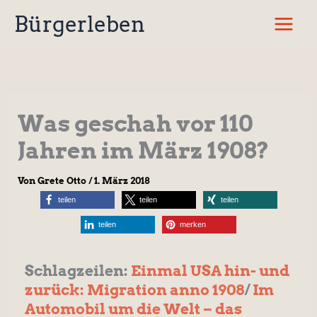
Zum
Bürgerleben
Inhalt
springen
Was geschah vor 110
Jahren im März 1908?
Von
Grete Otto
/
1. März 2018
teilen
teilen
teilen
teilen
merken
Schlagzeilen:
Einmal USA hin- und
zurück: Migration anno 1908
/
Im
Automobil um die Welt – das