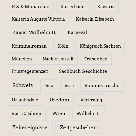
K & K Monarchie
Kaiserbäder
Kaiserin
Kaiserin Elisabeth
Kaiserin Auguste Viktoria
Kaiser Wilhelm II.
Karneval
Kriminalroman
Köln
Königreich Sachsen
Ostseebad
München
Nachkriegszeit
Sachbuch Geschichte
Prinzregentenzeit
Schweiz
Sisi
Sissi
Sommerfrische
Usedom
Urlaubsziele
Verlosung
Wien
Wilhelm II.
Vor 110 Jahren
Zeitereignisse
Zeitgeschehen