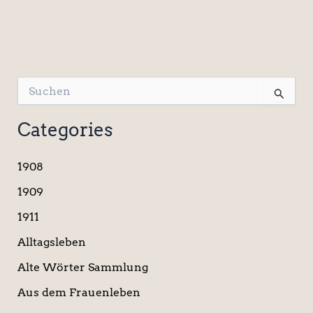
S
u
c
Categories
h
e
n
1908
n
a
1909
c
1911
h
:
Alltagsleben
Alte Wörter Sammlung
Aus dem Frauenleben