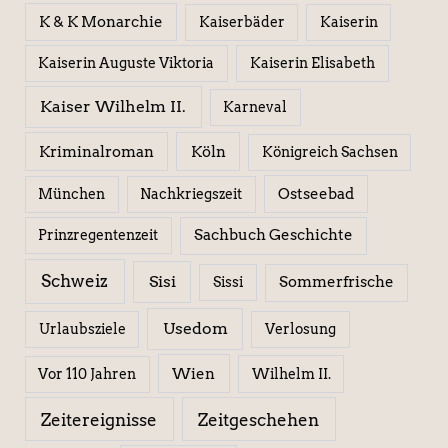
K & K Monarchie
Kaiserbäder
Kaiserin
Kaiserin Elisabeth
Kaiserin Auguste Viktoria
Kaiser Wilhelm II.
Karneval
Kriminalroman
Köln
Königreich Sachsen
Ostseebad
München
Nachkriegszeit
Sachbuch Geschichte
Prinzregentenzeit
Schweiz
Sisi
Sissi
Sommerfrische
Usedom
Urlaubsziele
Verlosung
Wien
Wilhelm II.
Vor 110 Jahren
Zeitereignisse
Zeitgeschehen