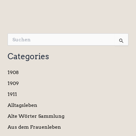
S
u
c
Categories
h
e
n
1908
n
a
1909
c
1911
h
:
Alltagsleben
Alte Wörter Sammlung
Aus dem Frauenleben