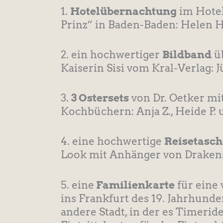
1.
Hotelübernachtung
im Hotel
Prinz“ in Baden-Baden: Helen H
2. ein hochwertiger
Bildband
üb
Kaiserin Sisi vom Kral-Verlag: 
3.
3 Ostersets
von Dr. Oetker mit
Kochbüchern: Anja Z., Heide P. u
4. eine hochwertige
Reisetasch
Look mit Anhänger von Drakensb
5. eine
Familienkarte
für eine 
ins Frankfurt des 19. Jahrhunde
andere Stadt, in der es Timeride