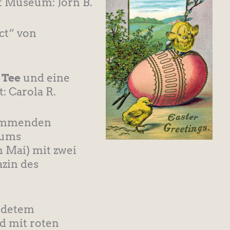
ht Museum: Jörn B.
ct“ von
 Tee
und eine
: Carola R.
ommenden
eums
 Mai) mit zwei
zin des
ldetem
nd mit roten