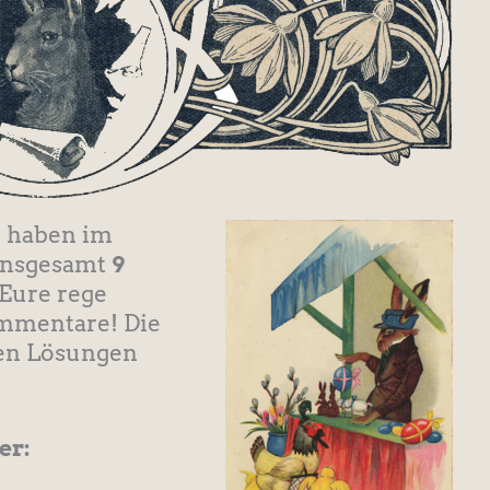
r haben im
 insgesamt
9
Eure rege
mmentare! Die
gen Lösungen
er: