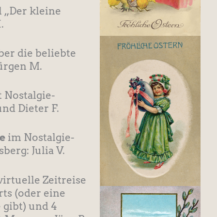
 „Der kleine
.
er die beliebte
Jürgen M.
 Nostalgie-
nd Dieter F.
e
im Nostalgie-
erg: Julia V.
virtuelle Zeitreise
rts (oder eine
 gibt) und 4