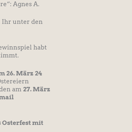
re“: Agnes A.
 Ihr unter den
ewinnspiel habt
timmt.
m 26. März 24
Ostereiern
den am
27. März
-mail
 Osterfest mit