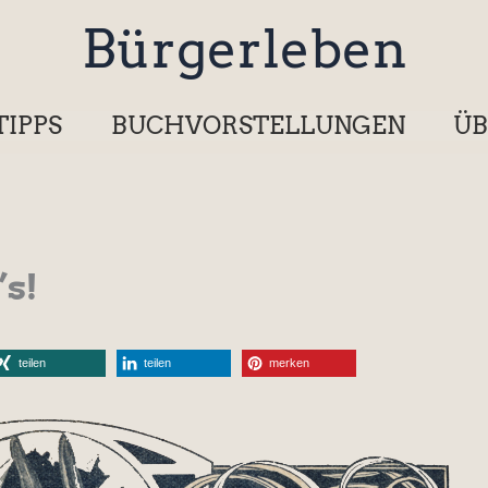
Bürgerleben
TIPPS
BUCHVORSTELLUNGEN
ÜB
’s!
teilen
teilen
merken