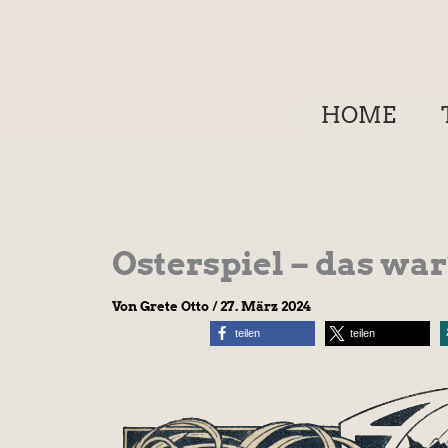
Zum
Inhalt
springen
HOME
Osterspiel – das war
Von
Grete Otto
/
27. März 2024
teilen
teilen