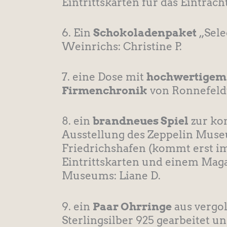
Eintrittskarten für das Eintrac
6. Ein
Schokoladenpaket
„Sele
Weinrichs: Christine P.
7. eine Dose mit
hochwertigem
Firmenchronik
von Ronnefeldt
8. ein
brandneues Spiel
zur k
Ausstellung des Zeppelin Mus
Friedrichshafen (kommt erst im
Eintrittskarten und einem Maga
Museums: Liane D.
9. ein
Paar Ohrringe
aus vergo
Sterlingsilber 925 gearbeitet u