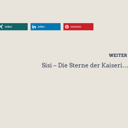
teilen
teilen
merken
WEITE
Sisi – Die Sterne der Kaiserin (Mara Ande