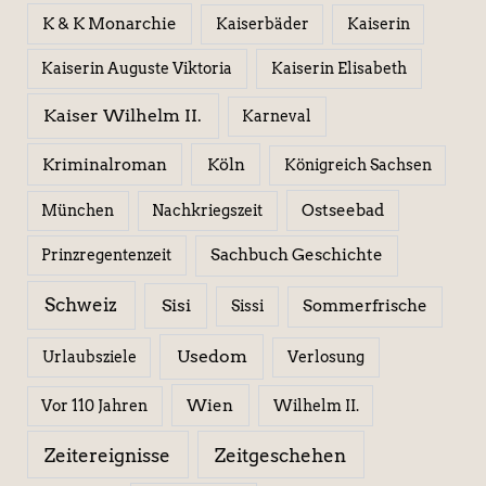
K & K Monarchie
Kaiserbäder
Kaiserin
Kaiserin Elisabeth
Kaiserin Auguste Viktoria
Kaiser Wilhelm II.
Karneval
Kriminalroman
Köln
Königreich Sachsen
Ostseebad
München
Nachkriegszeit
Sachbuch Geschichte
Prinzregentenzeit
Schweiz
Sisi
Sissi
Sommerfrische
Usedom
Urlaubsziele
Verlosung
Wien
Wilhelm II.
Vor 110 Jahren
Zeitereignisse
Zeitgeschehen