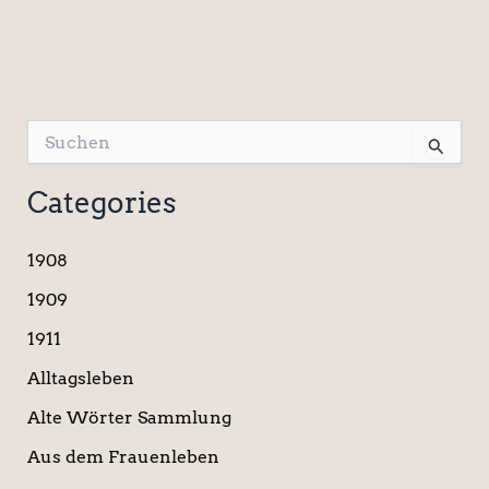
S
u
c
Categories
h
e
n
1908
n
a
1909
c
1911
h
:
Alltagsleben
Alte Wörter Sammlung
Aus dem Frauenleben