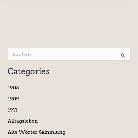
S
u
c
Categories
h
e
n
1908
n
a
1909
c
1911
h
:
Alltagsleben
Alte Wörter Sammlung