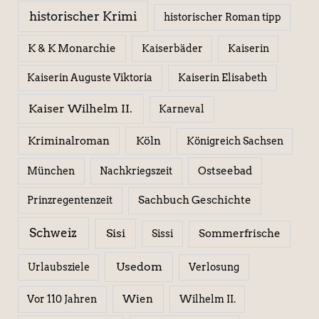
historischer Krimi
historischer Roman tipp
K & K Monarchie
Kaiserbäder
Kaiserin
Kaiserin Elisabeth
Kaiserin Auguste Viktoria
Kaiser Wilhelm II.
Karneval
Kriminalroman
Köln
Königreich Sachsen
Ostseebad
München
Nachkriegszeit
Sachbuch Geschichte
Prinzregentenzeit
Schweiz
Sisi
Sissi
Sommerfrische
Usedom
Urlaubsziele
Verlosung
Wien
Wilhelm II.
Vor 110 Jahren