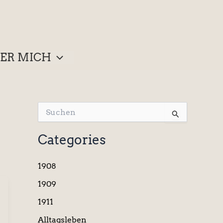
ER MICH
S
u
c
Categories
h
e
n
1908
n
a
1909
c
1911
h
:
Alltagsleben