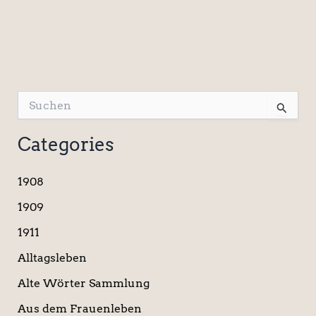
S
u
c
Categories
h
e
n
1908
n
a
1909
c
1911
h
:
Alltagsleben
Alte Wörter Sammlung
Aus dem Frauenleben