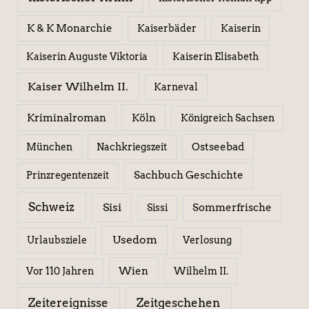
K & K Monarchie
Kaiserbäder
Kaiserin
Kaiserin Elisabeth
Kaiserin Auguste Viktoria
Kaiser Wilhelm II.
Karneval
Kriminalroman
Köln
Königreich Sachsen
Ostseebad
München
Nachkriegszeit
Sachbuch Geschichte
Prinzregentenzeit
Schweiz
Sisi
Sissi
Sommerfrische
Usedom
Urlaubsziele
Verlosung
Wien
Wilhelm II.
Vor 110 Jahren
Zeitereignisse
Zeitgeschehen