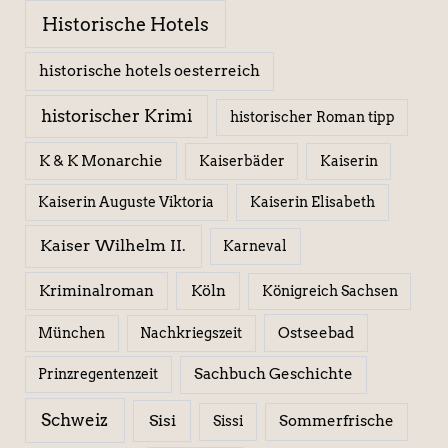
Historische Hotels
historische hotels oesterreich
historischer Krimi
historischer Roman tipp
K & K Monarchie
Kaiserbäder
Kaiserin
Kaiserin Elisabeth
Kaiserin Auguste Viktoria
Kaiser Wilhelm II.
Karneval
Kriminalroman
Köln
Königreich Sachsen
Ostseebad
München
Nachkriegszeit
Sachbuch Geschichte
Prinzregentenzeit
Schweiz
Sisi
Sissi
Sommerfrische