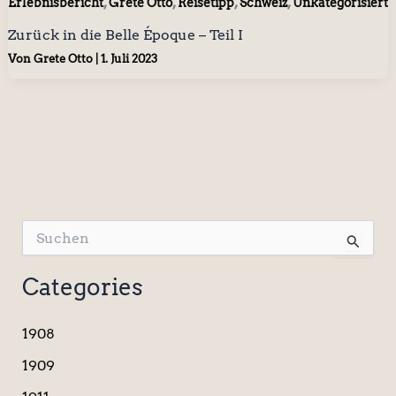
,
,
,
,
Erlebnisbericht
Grete Otto
Reisetipp
Schweiz
Unkategorisiert
Zurück in die Belle Époque – Teil I
Von
Grete Otto
|
1. Juli 2023
S
u
c
Categories
h
e
n
1908
n
a
1909
c