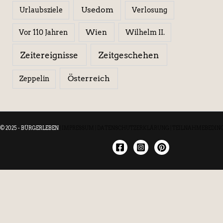
Usedom
Urlaubsziele
Verlosung
Wien
Wilhelm II.
Vor 110 Jahren
Zeitereignisse
Zeitgeschehen
Österreich
Zeppelin
© 2025 - BÜRGERLEBEN
|
IMPRESSUM
|
DATENSCHUTZERKLÄRUNG
|
TEILNAHMEBEDIN