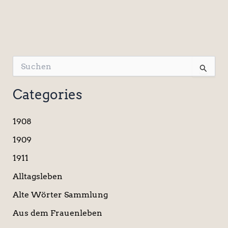
S
u
c
Categories
h
e
n
1908
n
a
1909
c
1911
h
:
Alltagsleben
Alte Wörter Sammlung
Aus dem Frauenleben