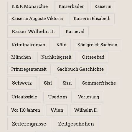
K & K Monarchie
Kaiserbäder
Kaiserin
Kaiserin Elisabeth
Kaiserin Auguste Viktoria
Kaiser Wilhelm II.
Karneval
Kriminalroman
Köln
Königreich Sachsen
Ostseebad
München
Nachkriegszeit
Sachbuch Geschichte
Prinzregentenzeit
Schweiz
Sisi
Sissi
Sommerfrische
Usedom
Urlaubsziele
Verlosung
Wien
Wilhelm II.
Vor 110 Jahren
Zeitereignisse
Zeitgeschehen