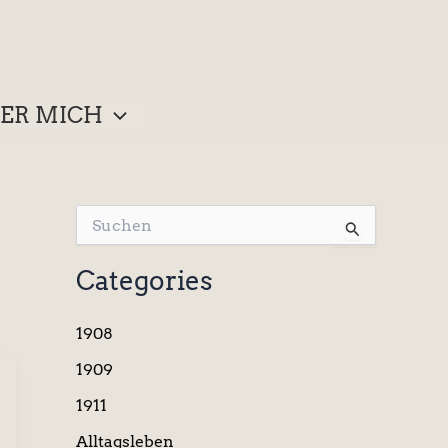
ER MICH
S
u
c
Categories
h
e
n
1908
n
a
1909
c
1911
h
:
Alltagsleben