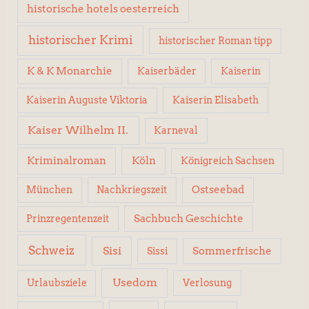
historische hotels oesterreich
historischer Krimi
historischer Roman tipp
K & K Monarchie
Kaiserbäder
Kaiserin
Kaiserin Elisabeth
Kaiserin Auguste Viktoria
Kaiser Wilhelm II.
Karneval
Kriminalroman
Köln
Königreich Sachsen
Ostseebad
München
Nachkriegszeit
Sachbuch Geschichte
Prinzregentenzeit
Schweiz
Sisi
Sissi
Sommerfrische
Usedom
Urlaubsziele
Verlosung