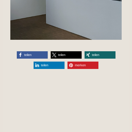
teilen
teilen
teilen
teilen
merken
Jetzt Newsletter abonnieren.