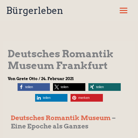
Zum
Bürgerleben
Inhalt
springen
Deutsches Romantik
Museum Frankfurt
Von
Grete Otto
/
24. Februar 2021
teilen
teilen
teilen
teilen
merken
Deutsches Romantik Museum
–
Eine Epoche als Ganzes