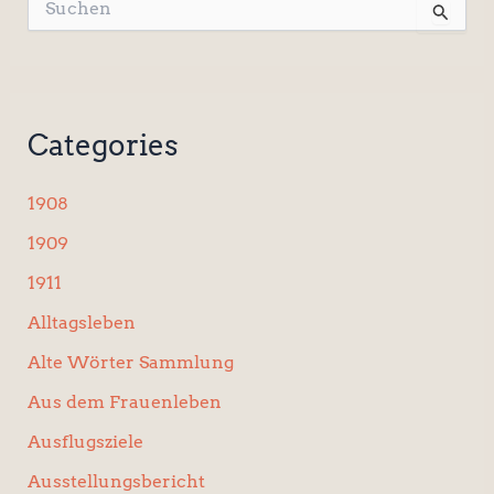
S
u
c
h
e
n
Categories
n
a
c
1908
h
:
1909
1911
Alltagsleben
Alte Wörter Sammlung
Aus dem Frauenleben
Ausflugsziele
Ausstellungsbericht