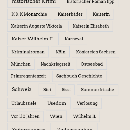
historischer Krimi
historischer Roman tipp
K & K Monarchie
Kaiserbäder
Kaiserin
Kaiserin Elisabeth
Kaiserin Auguste Viktoria
Kaiser Wilhelm II.
Karneval
Kriminalroman
Köln
Königreich Sachsen
Ostseebad
München
Nachkriegszeit
Sachbuch Geschichte
Prinzregentenzeit
Schweiz
Sisi
Sissi
Sommerfrische
Usedom
Urlaubsziele
Verlosung
Wien
Wilhelm II.
Vor 110 Jahren
Zeitereignisse
Zeitgeschehen