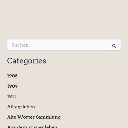
S
u
c
Categories
h
e
n
1908
n
a
1909
c
1911
h
:
Alltagsleben
Alte Wörter Sammlung
Aus dem Frauenleben