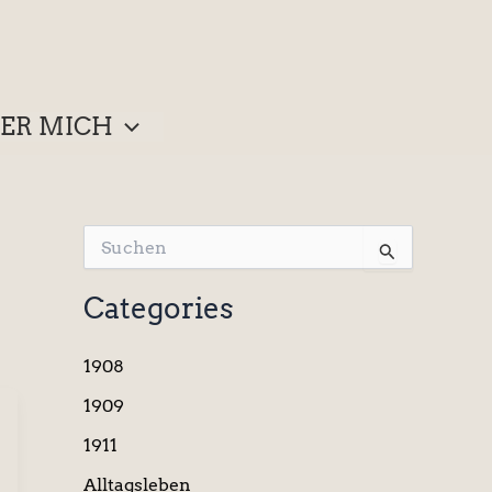
ER MICH
S
u
c
Categories
h
e
n
1908
n
a
1909
c
1911
h
:
Alltagsleben