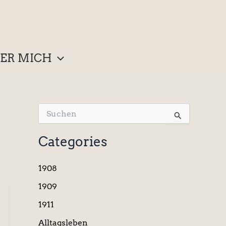
ER MICH
S
u
c
Categories
h
e
n
1908
n
a
1909
c
1911
h
:
Alltagsleben