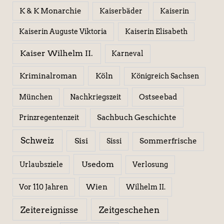
K & K Monarchie
Kaiserbäder
Kaiserin
Kaiserin Elisabeth
Kaiserin Auguste Viktoria
Kaiser Wilhelm II.
Karneval
Kriminalroman
Köln
Königreich Sachsen
Ostseebad
München
Nachkriegszeit
Sachbuch Geschichte
Prinzregentenzeit
Schweiz
Sisi
Sissi
Sommerfrische
Usedom
Urlaubsziele
Verlosung
Wien
Wilhelm II.
Vor 110 Jahren
Zeitereignisse
Zeitgeschehen