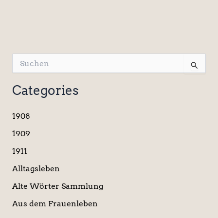
S
u
c
Categories
h
e
n
1908
n
a
1909
c
1911
h
:
Alltagsleben
Alte Wörter Sammlung
Aus dem Frauenleben