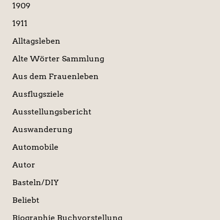
a
1909
c
1911
h
:
Alltagsleben
Alte Wörter Sammlung
Aus dem Frauenleben
Ausflugsziele
Ausstellungsbericht
Auswanderung
Automobile
Autor
Basteln/DIY
Beliebt
Biographie Buchvorstellung