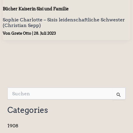
Bücher Kaiserin Sisi und Familie
Sophie Charlotte – Sisis leidenschaftliche Schwester
(Christian Sepp)
Von
Grete Otto
|
28. Juli 2023
S
u
c
Categories
h
e
n
1908
n