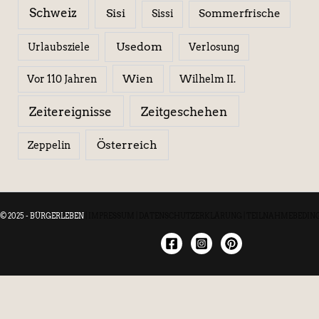
Schweiz
Sisi
Sissi
Sommerfrische
Usedom
Urlaubsziele
Verlosung
Wien
Wilhelm II.
Vor 110 Jahren
Zeitereignisse
Zeitgeschehen
Österreich
Zeppelin
© 2025 - BÜRGERLEBEN
|
IMPRESSUM
|
DATENSCHUTZERKLÄRUNG
|
TEILNAHMEBEDIN