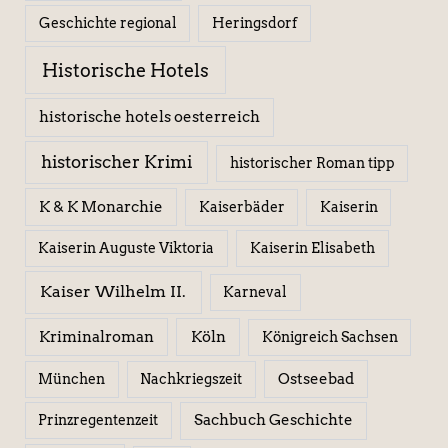
Geschichte regional
Heringsdorf
Historische Hotels
historische hotels oesterreich
historischer Krimi
historischer Roman tipp
K & K Monarchie
Kaiserbäder
Kaiserin
Kaiserin Elisabeth
Kaiserin Auguste Viktoria
Kaiser Wilhelm II.
Karneval
Kriminalroman
Köln
Königreich Sachsen
Ostseebad
München
Nachkriegszeit
Sachbuch Geschichte
Prinzregentenzeit