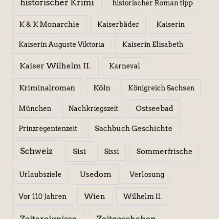
historischer Krimi
historischer Roman tipp
K & K Monarchie
Kaiserbäder
Kaiserin
Kaiserin Elisabeth
Kaiserin Auguste Viktoria
Kaiser Wilhelm II.
Karneval
Kriminalroman
Köln
Königreich Sachsen
Ostseebad
München
Nachkriegszeit
Sachbuch Geschichte
Prinzregentenzeit
Schweiz
Sisi
Sissi
Sommerfrische
Usedom
Urlaubsziele
Verlosung
Wien
Wilhelm II.
Vor 110 Jahren
Zeitereignisse
Zeitgeschehen