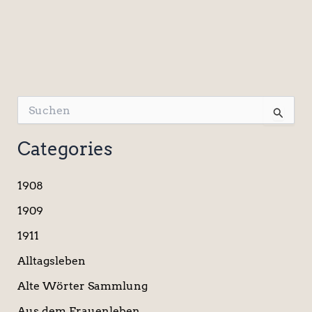
S
u
c
Categories
h
e
n
1908
n
a
1909
c
1911
h
:
Alltagsleben
Alte Wörter Sammlung
Aus dem Frauenleben