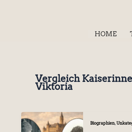
Zum
Inhalt
springen
HOME
Vergleich Kaiserinne
Viktoria
,
Biographien
Unkateg