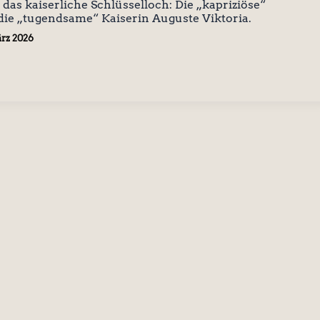
 das kaiserliche Schlüsselloch: Die „kapriziöse“
 die „tugendsame“ Kaiserin Auguste Viktoria.
ärz 2026