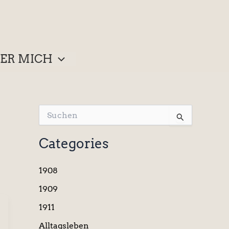
ER MICH
S
u
c
Categories
h
e
n
1908
n
a
1909
c
1911
h
:
Alltagsleben